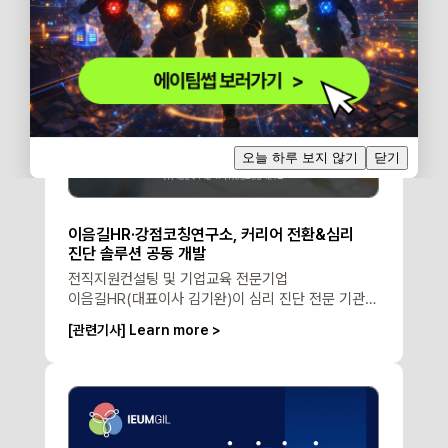
오늘 하루 보지 않기
닫기
이음길HR·강점코칭연구소, 커리어 전환&심리
진단 솔루션 공동 개발
전직지원컨설팅 및 기업교육 전문기업
이음길HR(대표이사 김기완)이 심리 진단 전문 기관인
㈜강점코칭심리연구소(대표 이병걸)와 공동 개발한
[관련기사] Learn more >
'커리어이음진단'과 '강점이음진단'을 7월 1일
선보였다. 성인들이 자신의 강점과 경력 특성을
진단하고, 이를 바탕으로 커리어 경로를 설계할 수
있도록 돕는 솔루션이다.