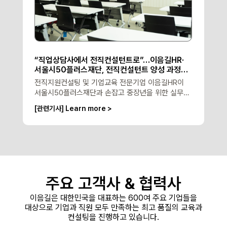
“직업상담사에서 전직컨설턴트로”…이음길HR·
서울시50플러스재단, 전직컨설턴트 양성 과정
개설
전직지원컨설팅 및 기업교육 전문기업 이음길HR이
서울시50플러스재단과 손잡고 중장년을 위한 실무형
전직컨설턴트 양성과정을 진행한다.
[관련기사] Learn more >
주요 고객사 &
협력사
이음길은 대한민국을 대표하는 600여 주요 기업들을
대상으로
기업과 직원 모두 만족하는 최고 품질의 교육과
컨설팅을 진행하고 있습니다.