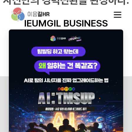
자신만의 경력전환을 완성하다.
IEUMGIL
BUSINESS
대상자 특징과 니즈에 맞는 최고의 교육과 컨설팅을 통해
Learning &
여러분의 행복을 잇습니다.
Outplacement
Life Design
Development
IEUM Tech
전직지원
생애설계
기업교육
지원시스템
NEWS &
NOTICE
이음길의 최신 소식과 보도자료를 확인하실 수 있습니다.