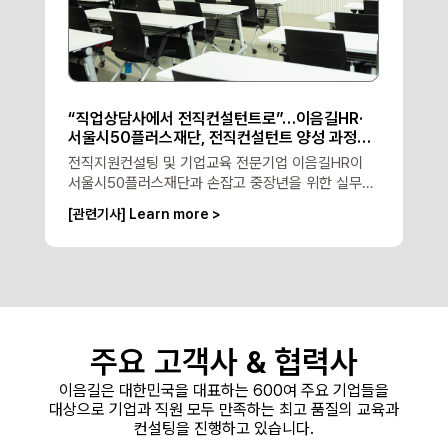
“직업상담사에서 전직컨설턴트로”…이음길HR·
서울시50플러스재단, 전직컨설턴트 양성 과정
개설
전직지원컨설팅 및 기업교육 전문기업 이음길HR이
서울시50플러스재단과 손잡고 중장년을 위한 실무형
전직컨설턴트 양성과정을 진행한다.
[관련기사] Learn more >
주요 고객사 &
협력사
이음길은 대한민국을 대표하는 600여 주요 기업들을
대상으로
기업과 직원 모두 만족하는 최고 품질의 교육과
컨설팅을 진행하고 있습니다.